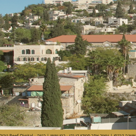
שושנה קרבסי | עיצוב אתר סטודיו קו נקי - בטי ששון | בנייה -
Reef-Digital
ניהול