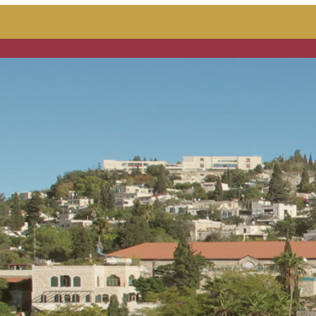
העתיק – המרוזיה –
מלכת הריבות
קרא עוד ←