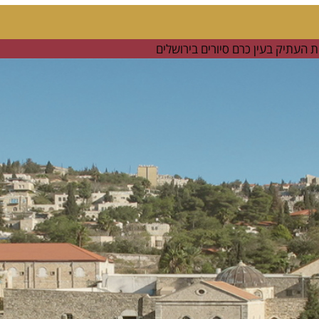
העתיק: עוגת מייפל פקאן
קרא עוד ←